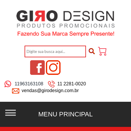
11963163108
11 2281-0020
vendas@girodesign.com.br