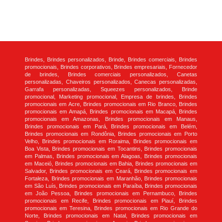
Brindes, Brindes personalizados, Brinde, Brindes comerciais, Brindes
promocionais, Brindes corporativos, Brindes empresariais, Fornecedor
de brindes, Brindes comerciais personalizados, Canetas
personalizadas, Chaveiros personalizados, Canecas personalizadas,
Garrafa personalizadas, Squeezes personalizados, Brinde
promocional, Marketing promocional, Empresa de brindes, Brindes
promocionais em Acre, Brindes promocionais em Rio Branco, Brindes
promocionais em Amapá, Brindes promocionais em Macapá, Brindes
promocionais em Amazonas, Brindes promocionais em Manaus,
Brindes promocionais em Pará, Brindes promocionais em Belém,
Brindes promocionais em Rondônia, Brindes promocionais em Porto
Velho, Brindes promocionais em Roraima, Brindes promocionais em
Boa Vista, Brindes promocionais em Tocantins, Brindes promocionais
em Palmas, Brindes promocionais em Alagoas, Brindes promocionais
em Maceió, Brindes promocionais em Bahia, Brindes promocionais em
Salvador, Brindes promocionais em Ceará, Brindes promocionais em
Fortaleza, Brindes promocionais em Maranhão, Brindes promocionais
em São Luís, Brindes promocionais em Paraíba, Brindes promocionais
em João Pessoa, Brindes promocionais em Pernambuco, Brindes
promocionais em Recife, Brindes promocionais em Piauí, Brindes
promocionais em Teresina, Brindes promocionais em Rio Grande do
Norte, Brindes promocionais em Natal, Brindes promocionais em