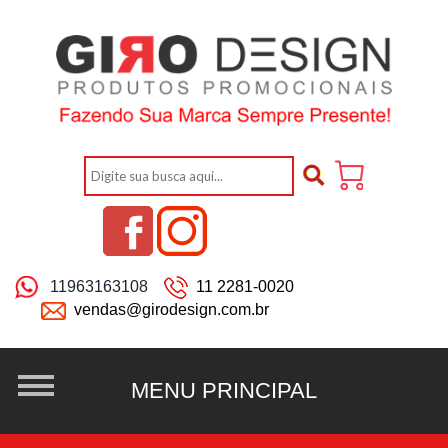
11963163108
11 2281-0020
vendas@girodesign.com.br