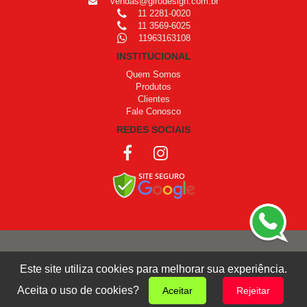
vendas@girodesign.com.br
11 2281-0020
11 3569-6025
11963163108
INSTITUCIONAL
Quem Somos
Produtos
Clientes
Fale Conosco
REDES SOCIAIS
COPYRIGHT © 1999 - 2026 /
OPROGRAMADOR
Este site utiliza cookies para melhorar sua experiência.
Giro Design
Aceita o uso de cookies?
Aceitar
Rejeitar