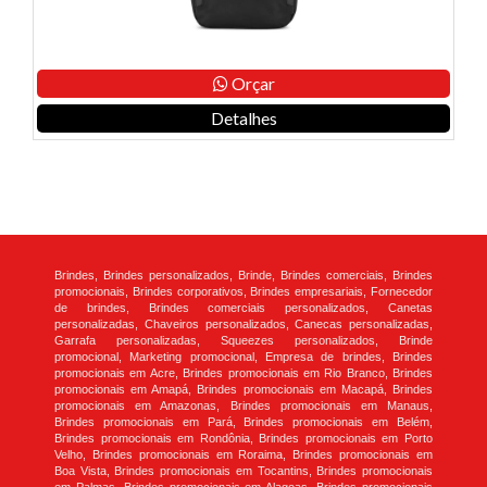
Orçar
Detalhes
Brindes, Brindes personalizados, Brinde, Brindes comerciais, Brindes
promocionais, Brindes corporativos, Brindes empresariais, Fornecedor
de brindes, Brindes comerciais personalizados, Canetas
personalizadas, Chaveiros personalizados, Canecas personalizadas,
Garrafa personalizadas, Squeezes personalizados, Brinde
promocional, Marketing promocional, Empresa de brindes, Brindes
promocionais em Acre, Brindes promocionais em Rio Branco, Brindes
promocionais em Amapá, Brindes promocionais em Macapá, Brindes
promocionais em Amazonas, Brindes promocionais em Manaus,
Brindes promocionais em Pará, Brindes promocionais em Belém,
Brindes promocionais em Rondônia, Brindes promocionais em Porto
Velho, Brindes promocionais em Roraima, Brindes promocionais em
Boa Vista, Brindes promocionais em Tocantins, Brindes promocionais