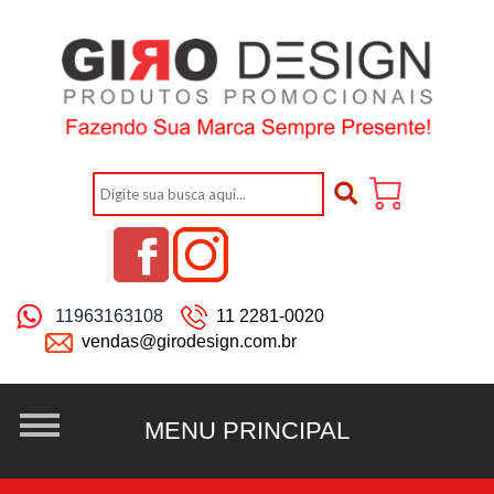
11963163108
11 2281-0020
vendas@girodesign.com.br