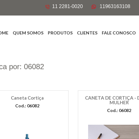
11 2281-0020
11963163108
OME
QUEM SOMOS
PRODUTOS
CLIENTES
FALE CONOSCO
ca por: 06082
Caneta Cortiça
CANETA DE CORTIÇA - 
MULHER
Cod.: 06082
Cod.: 06082