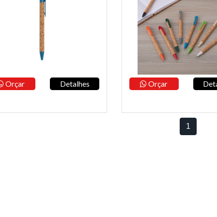
Orçar
Detalhes
Orçar
Det
1