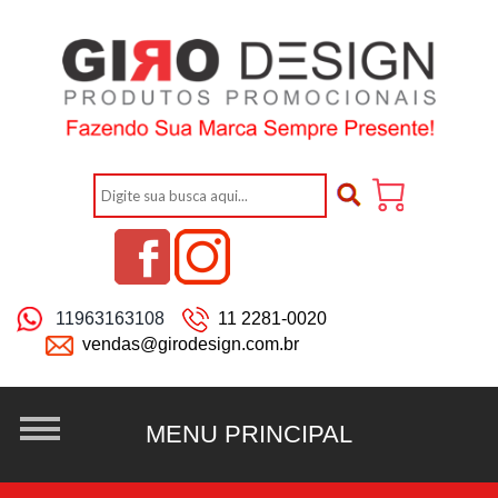
11963163108
11 2281-0020
vendas@girodesign.com.br