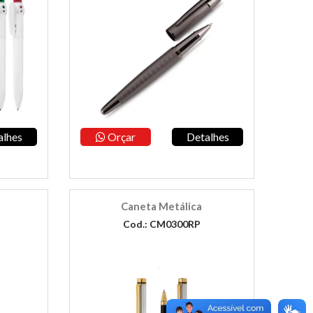
alhes
Orçar
Detalhes
Caneta Metálica
Cod.: CM0300RP