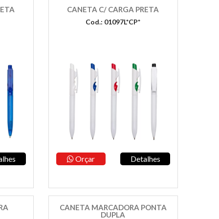
RETA
CANETA C/ CARGA PRETA
Cod.: 01097L*CP*
alhes
Orçar
Detalhes
RA
CANETA MARCADORA PONTA
DUPLA