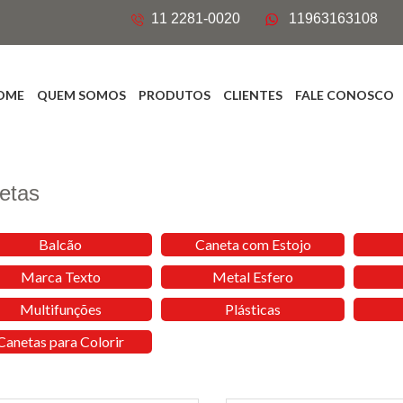
11 2281-0020
11963163108
OME
QUEM SOMOS
PRODUTOS
CLIENTES
FALE CONOSCO
etas
Balcão
Caneta com Estojo
Marca Texto
Metal Esfero
Multifunções
Plásticas
Canetas para Colorir