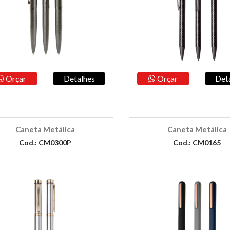
Orçar
Detalhes
Orçar
Det
Caneta Metálica
Caneta Metálica
Cod.: CM0300P
Cod.: CM0165