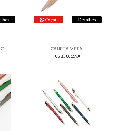
alhes
Orçar
Detalhes
UCH
CANETA METAL
Cod.: 08159A