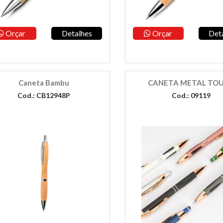
Orçar
Detalhes
Orçar
Det
Caneta Bambu
CANETA METAL TO
Cod.: CB12948P
Cod.: 09119