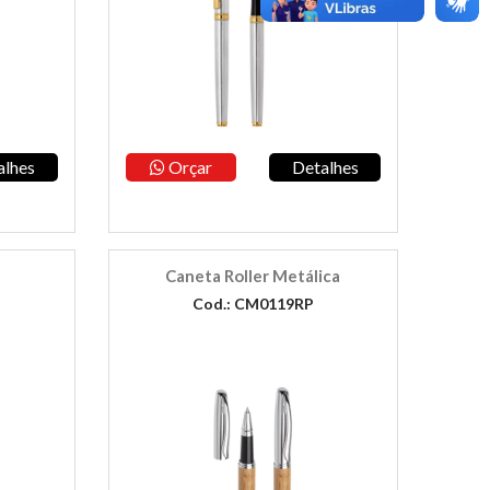
alhes
Orçar
Detalhes
Caneta Roller Metálica
Cod.: CM0119RP