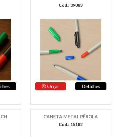
Cod.: 09083
alhes
Orçar
Detalhes
UCH
CANETA METAL PÉROLA
Cod.: 15182