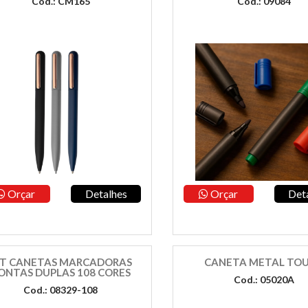
Cod.: CM165
Cod.: 09084
Orçar
Detalhes
Orçar
Det
IT CANETAS MARCADORAS
CANETA METAL TO
ONTAS DUPLAS 108 CORES
Cod.: 05020A
Cod.: 08329-108