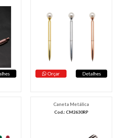
alhes
Orçar
Detalhes
Caneta Metálica
Cod.: CM2630RP