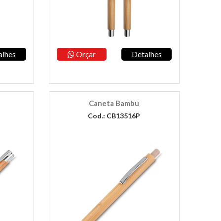
alhes
Orçar
Detalhes
Caneta Bambu
Cod.: CB13516P