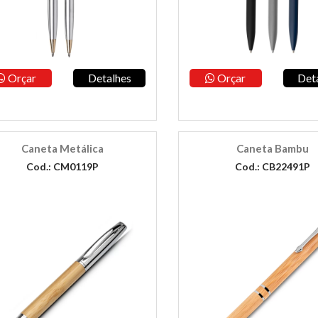
Orçar
Detalhes
Orçar
Det
Caneta Metálica
Caneta Bambu
Cod.: CM0119P
Cod.: CB22491P