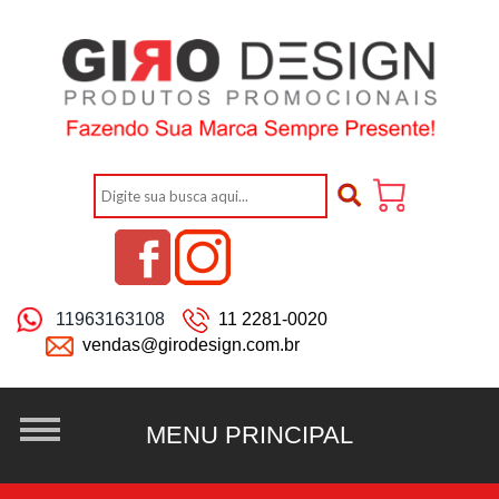
11963163108
11 2281-0020
vendas@girodesign.com.br