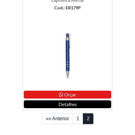
Lapiseira Metal
Cod.: ER179P
Orçar
Detalhes
«« Anterior
1
2