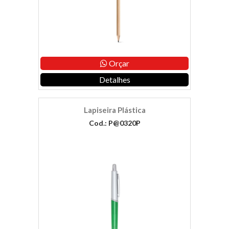
Orçar
Detalhes
Lapiseira Plástica
Cod.: P@0320P