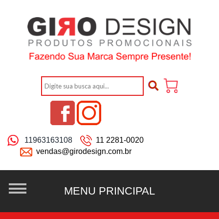
11963163108
11 2281-0020
vendas@girodesign.com.br