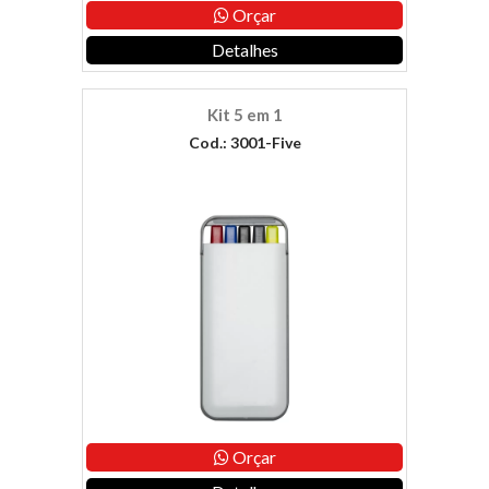
Orçar
Detalhes
Kit 5 em 1
Cod.: 3001-Five
Orçar