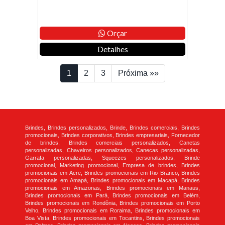
Orçar
Detalhes
1
2
3
Próxima »»
Brindes, Brindes personalizados, Brinde, Brindes comerciais, Brindes
promocionais, Brindes corporativos, Brindes empresariais, Fornecedor
de brindes, Brindes comerciais personalizados, Canetas
personalizadas, Chaveiros personalizados, Canecas personalizadas,
Garrafa personalizadas, Squeezes personalizados, Brinde
promocional, Marketing promocional, Empresa de brindes, Brindes
promocionais em Acre, Brindes promocionais em Rio Branco, Brindes
promocionais em Amapá, Brindes promocionais em Macapá, Brindes
promocionais em Amazonas, Brindes promocionais em Manaus,
Brindes promocionais em Pará, Brindes promocionais em Belém,
Brindes promocionais em Rondônia, Brindes promocionais em Porto
Velho, Brindes promocionais em Roraima, Brindes promocionais em
Boa Vista, Brindes promocionais em Tocantins, Brindes promocionais