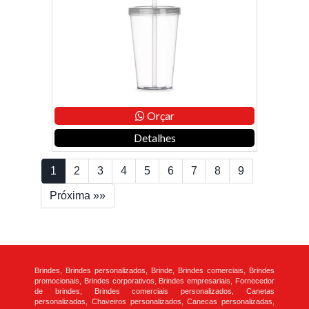
Orçar
Detalhes
1
2
3
4
5
6
7
8
9
Próxima »»
Brindes, Brindes personalizados, Brinde, Brindes comerciais, Brindes
promocionais, Brindes corporativos, Brindes empresariais, Fornecedor
de brindes, Brindes comerciais personalizados, Canetas
personalizadas, Chaveiros personalizados, Canecas personalizadas,