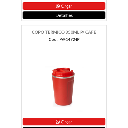
Orçar
Detalhes
COPO TÉRMICO 350ML P/ CAFÉ
Cod.: P@14724P
Orçar