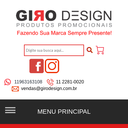
11963163108
11 2281-0020
vendas@girodesign.com.br