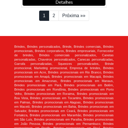
Detalhes
1
2
Próxima »»
Brindes, Brindes personalizados, Brinde, Brindes comerciais, Brindes
promocionais, Brindes corporativos, Brindes empresariais, Fornecedor
de brindes, Brindes comerciais personalizados, Canetas
personalizadas, Chaveiros personalizados, Canecas personalizadas,
Garrafa personalizadas, Squeezes personalizados, Brinde
promocional, Marketing promocional, Empresa de brindes, Brindes
promocionais em Acre, Brindes promocionais em Rio Branco, Brindes
promocionais em Amapá, Brindes promocionais em Macapá, Brindes
promocionais em Amazonas, Brindes promocionais em Manaus,
Brindes promocionais em Pará, Brindes promocionais em Belém,
Brindes promocionais em Rondônia, Brindes promocionais em Porto
Velho, Brindes promocionais em Roraima, Brindes promocionais em
Boa Vista, Brindes promocionais em Tocantins, Brindes promocionais
em Palmas, Brindes promocionais em Alagoas, Brindes promocionais
em Maceió, Brindes promocionais em Bahia, Brindes promocionais em
Salvador, Brindes promocionais em Ceará, Brindes promocionais em
Fortaleza, Brindes promocionais em Maranhão, Brindes promocionais
em São Luís, Brindes promocionais em Paraíba, Brindes promocionais
em João Pessoa, Brindes promocionais em Pernambuco, Brindes