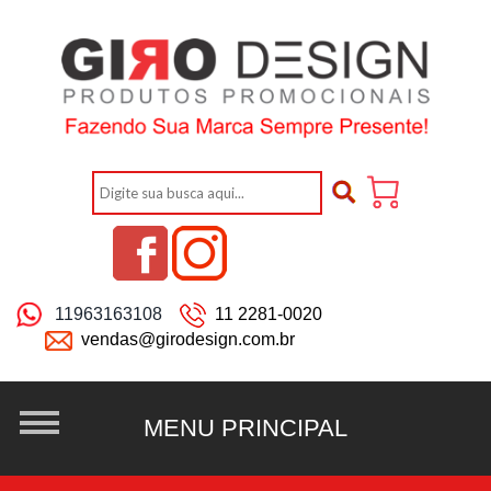
11963163108
11 2281-0020
vendas@girodesign.com.br