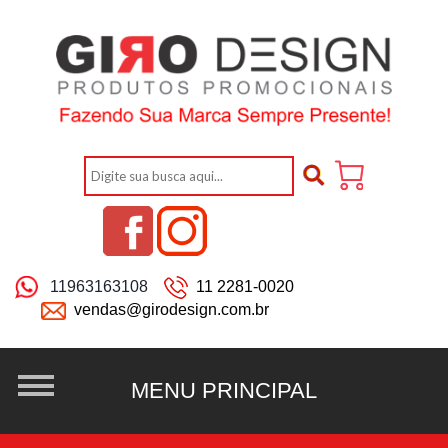
11963163108
11 2281-0020
vendas@girodesign.com.br