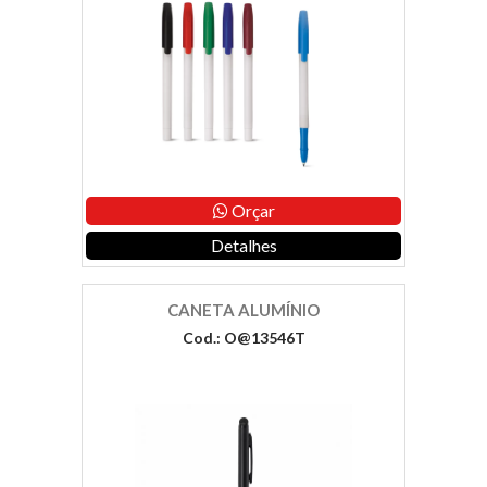
Orçar
Detalhes
CANETA ALUMÍNIO
Cod.: O@13546T