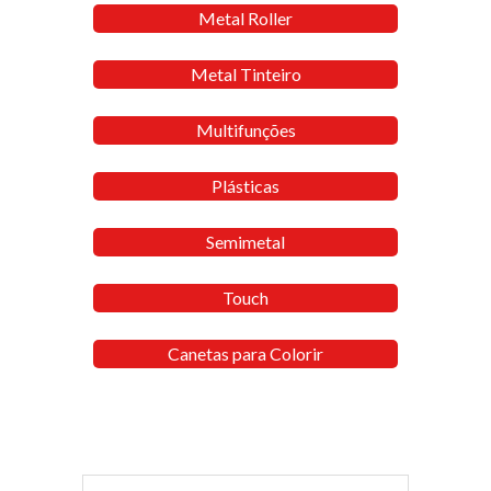
Metal Roller
Metal Tinteiro
Multifunções
Plásticas
Semimetal
Touch
Canetas para Colorir