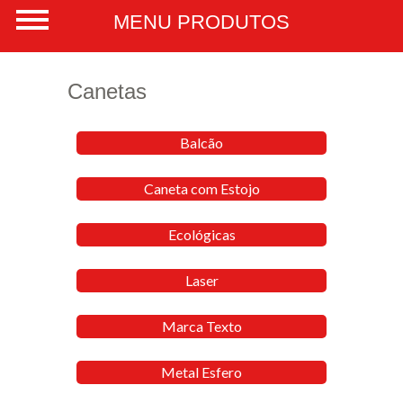
Canetas
Balcão
Caneta com Estojo
Ecológicas
Laser
Marca Texto
Metal Esfero