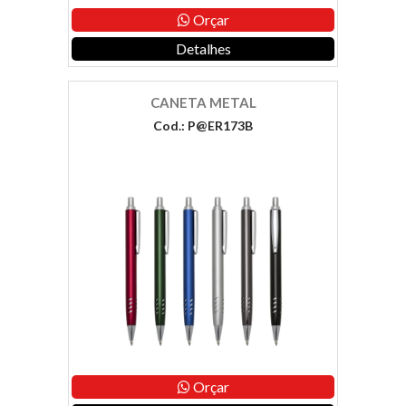
Orçar
Detalhes
CANETA METAL
Cod.: P@ER173B
Orçar