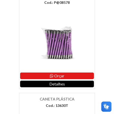
Cod.: P@08578
Orçar
Detalhes
CANETA PLÁSTICA
Cod.: 13630T