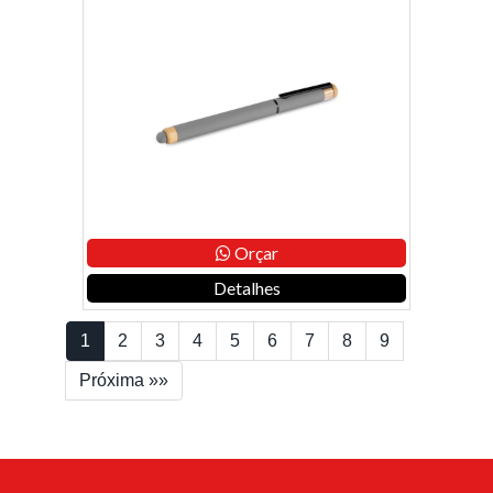
Orçar
Detalhes
1
2
3
4
5
6
7
8
9
Próxima »»