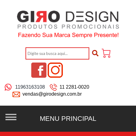
11963163108
11 2281-0020
vendas@girodesign.com.br