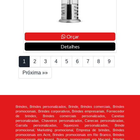
Orçar
Detalhes
1
2
3
4
5
6
7
8
9
Próxima »»
Brindes, Brindes personalizados, Brinde, Brindes comerciais, Brindes
promocionais, Brindes corporativos, Brindes empresariais, Fornecedor
de brindes, Brindes comerciais personalizados, Canetas
personalizadas, Chaveiros personalizados, Canecas personalizadas,
Garrafa personalizadas, Squeezes personalizados, Brinde
promocional, Marketing promocional, Empresa de brindes, Brindes
promocionais em Acre, Brindes promocionais em Rio Branco, Brindes
promocionais em Amapá, Brindes promocionais em Macapá, Brindes