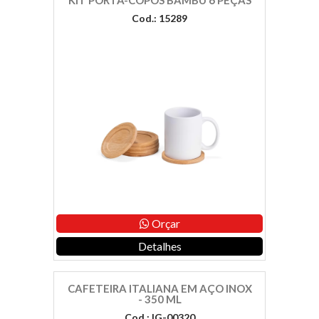
KIT PORTA-COPOS BAMBU 6 PEÇAS
Cod.: 15289
Orçar
Detalhes
CAFETEIRA ITALIANA EM AÇO INOX
- 350 ML
Cod.: IG-00320