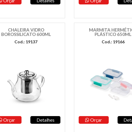
Orçar
Detalhes
Orçar
Det
CHALEIRA VIDRO
MARMITA HERMÉTI
BOROSSILICATO 600ML
PLÁSTICO 650ML
Cod.: 19137
Cod.: 19166
Orçar
Detalhes
Orçar
Det