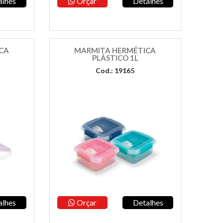
alhes
Orçar
Detalhes
CA
MARMITA HERMÉTICA
PLÁSTICO 1L
Cod.: 19165
alhes
Orçar
Detalhes