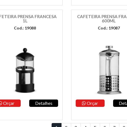
FETEIRA PRENSA FRANCESA
CAFETEIRA PRENSA FR
1L
600ML
Cod.: 19088
Cod.: 19087
Orçar
Detalhes
Orçar
Det