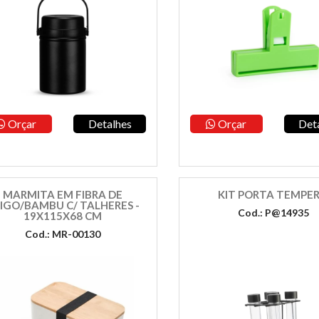
Orçar
Detalhes
Orçar
Det
MARMITA EM FIBRA DE
KIT PORTA TEMPE
IGO/BAMBU C/ TALHERES -
Cod.: P@14935
19X115X68 CM
Cod.: MR-00130