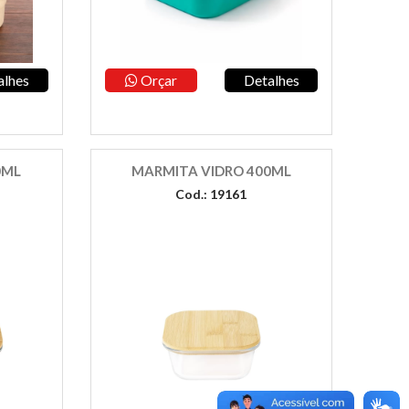
alhes
Orçar
Detalhes
0ML
MARMITA VIDRO 400ML
Cod.: 19161