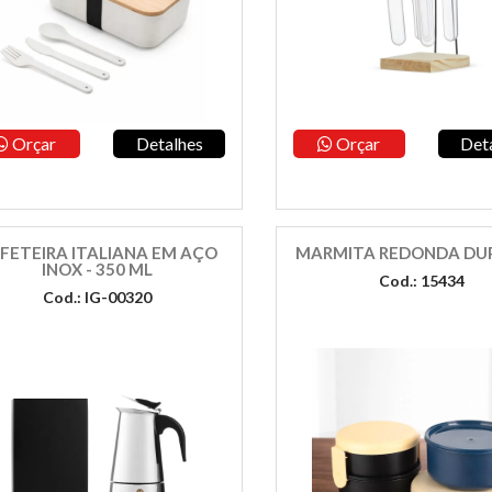
Orçar
Detalhes
Orçar
Det
FETEIRA ITALIANA EM AÇO
MARMITA REDONDA DUP
INOX - 350 ML
Cod.: 15434
Cod.: IG-00320