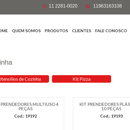
11 2281-0020
11963163108
OME
QUEM SOMOS
PRODUTOS
CLIENTES
FALE CONOSCO
inha
Utensílios de Cozinha
Kit Pizza
T PRENDEDORES MULTIUSO 4
KIT PRENDEDORES PLÁ
PEÇAS
10 PEÇAS
Cod.: 19192
Cod.: 19193