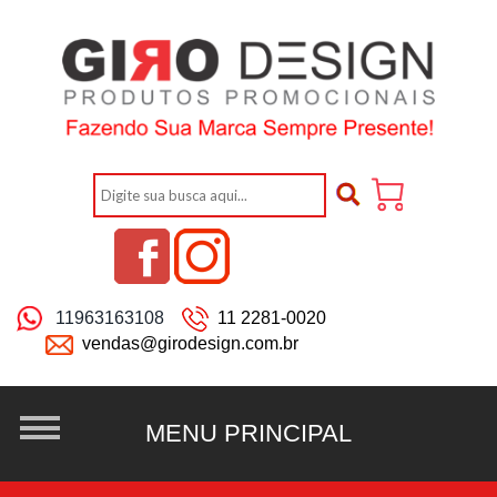
11963163108
11 2281-0020
vendas@girodesign.com.br