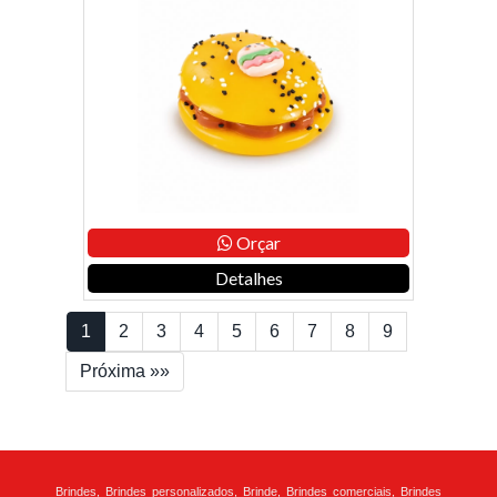
Orçar
Detalhes
1
2
3
4
5
6
7
8
9
Próxima »»
Brindes, Brindes personalizados, Brinde, Brindes comerciais, Brindes