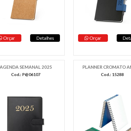
Orçar
Detalhes
Orçar
Det
AGENDA SEMANAL 2025
PLANNER CROMATO A
Cod.: P@06107
Cod.: 15288