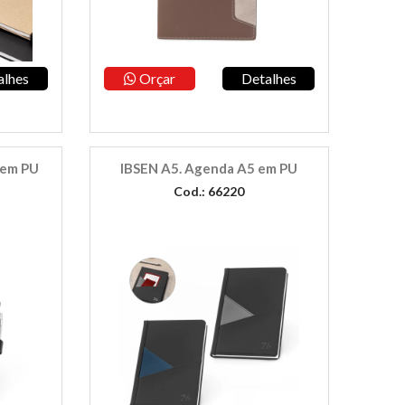
alhes
Orçar
Detalhes
 em PU
IBSEN A5. Agenda A5 em PU
Cod.: 66220