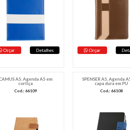
Orçar
Detalhes
Orçar
Det
CAMUS A5. Agenda A5 em
SPENSER A5. Agenda A
cortiça
capa dura em PU
Cod.: 66109
Cod.: 66108