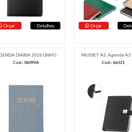
Orçar
Detalhes
Orçar
Det
GENDA DIÁRIA 2026 LINHO
MUSSET A5. Agenda A5
Cod.: 06099A
Cod.: 66221