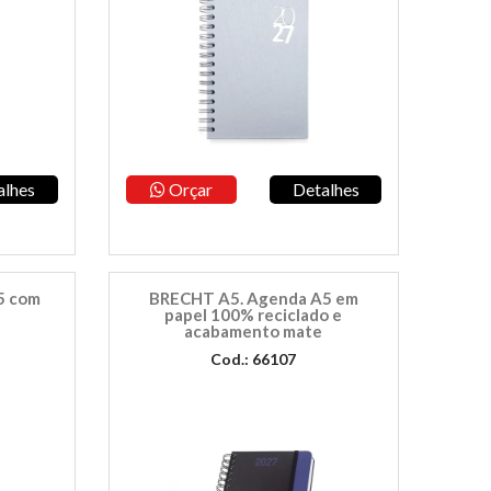
alhes
Orçar
Detalhes
5 com
BRECHT A5. Agenda A5 em
papel 100% reciclado e
acabamento mate
Cod.: 66107