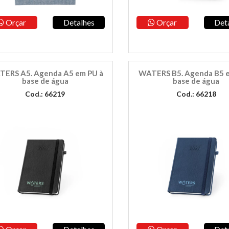
Orçar
Detalhes
Orçar
Det
ERS A5. Agenda A5 em PU à
WATERS B5. Agenda B5 
base de água
base de água
Cod.: 66219
Cod.: 66218