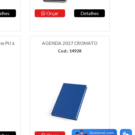
alhes
Orçar
Detalhes
em PU à
AGENDA 2027 CROMATO
Cod.: 14928