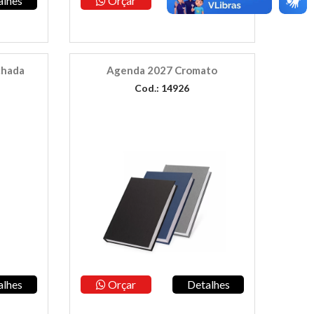
alhes
Orçar
Detalhes
chada
Agenda 2027 Cromato
Cod.: 14926
alhes
Orçar
Detalhes