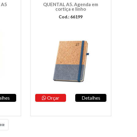
 A5
QUENTAL A5. Agenda em
cortiça e linho
Cod.: 66199
alhes
Orçar
Detalhes
»»