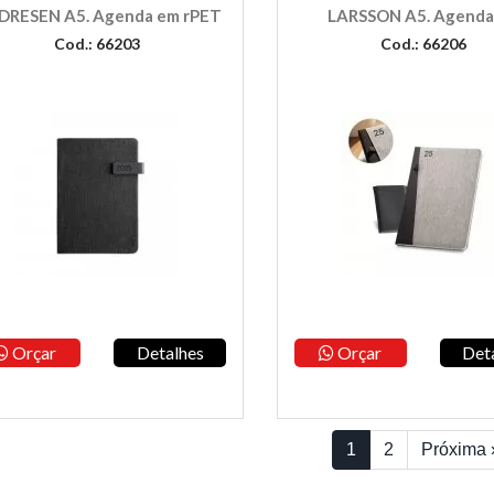
DRESEN A5. Agenda em rPET
LARSSON A5. Agenda
Cod.: 66203
Cod.: 66206
Orçar
Detalhes
Orçar
Det
1
2
Próxima 