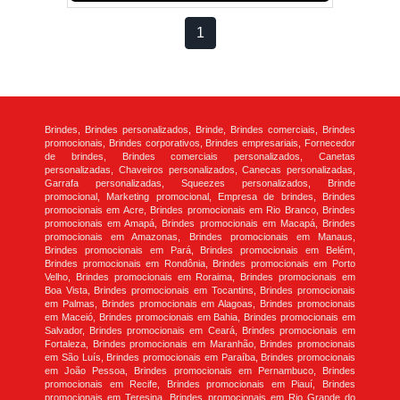
1
Brindes, Brindes personalizados, Brinde, Brindes comerciais, Brindes
promocionais, Brindes corporativos, Brindes empresariais, Fornecedor
de brindes, Brindes comerciais personalizados, Canetas
personalizadas, Chaveiros personalizados, Canecas personalizadas,
Garrafa personalizadas, Squeezes personalizados, Brinde
promocional, Marketing promocional, Empresa de brindes, Brindes
promocionais em Acre, Brindes promocionais em Rio Branco, Brindes
promocionais em Amapá, Brindes promocionais em Macapá, Brindes
promocionais em Amazonas, Brindes promocionais em Manaus,
Brindes promocionais em Pará, Brindes promocionais em Belém,
Brindes promocionais em Rondônia, Brindes promocionais em Porto
Velho, Brindes promocionais em Roraima, Brindes promocionais em
Boa Vista, Brindes promocionais em Tocantins, Brindes promocionais
em Palmas, Brindes promocionais em Alagoas, Brindes promocionais
em Maceió, Brindes promocionais em Bahia, Brindes promocionais em
Salvador, Brindes promocionais em Ceará, Brindes promocionais em
Fortaleza, Brindes promocionais em Maranhão, Brindes promocionais
em São Luís, Brindes promocionais em Paraíba, Brindes promocionais
em João Pessoa, Brindes promocionais em Pernambuco, Brindes
promocionais em Recife, Brindes promocionais em Piauí, Brindes
promocionais em Teresina, Brindes promocionais em Rio Grande do