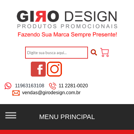
11963163108
11 2281-0020
vendas@girodesign.com.br