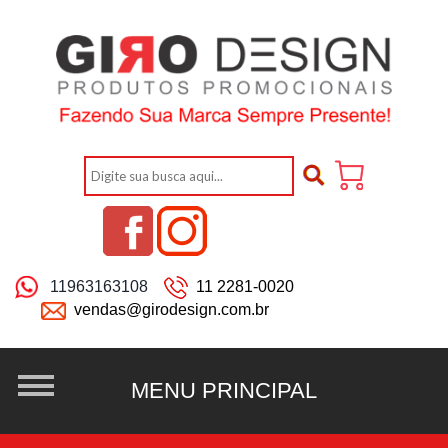
11963163108
11 2281-0020
vendas@girodesign.com.br