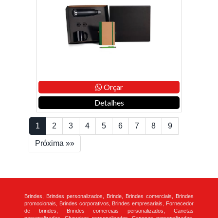
Orçar
Detalhes
1
2
3
4
5
6
7
8
9
Próxima »»
Brindes, Brindes personalizados, Brinde, Brindes comerciais, Brindes
promocionais, Brindes corporativos, Brindes empresariais, Fornecedor
de brindes, Brindes comerciais personalizados, Canetas